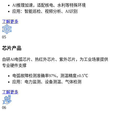
AI推理加速，适配核电、水利等特殊环境
应用：智能巡检、视频分析、AI识别
了解更多
05
芯片产品
自研AI电弧芯片、热红外芯片、紫外芯片，为工业场景提供
专业硬件支撑
电弧故障检测准确率97%，测温精度±0.5℃
应用：电力监测、设备测温、气体检测
了解更多
06