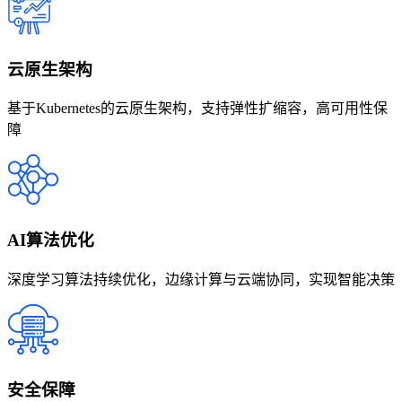
云原生架构
基于Kubernetes的云原生架构，支持弹性扩缩容，高可用性保
障
AI算法优化
深度学习算法持续优化，边缘计算与云端协同，实现智能决策
安全保障